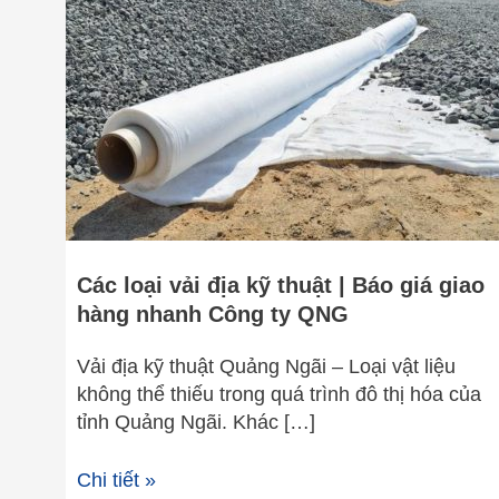
vải
địa
kỹ
thuật
|
Báo
giá
giao
hàng
nhanh
Công
Các loại vải địa kỹ thuật | Báo giá giao
ty
hàng nhanh Công ty QNG
QNG
Vải địa kỹ thuật Quảng Ngãi – Loại vật liệu
không thể thiếu trong quá trình đô thị hóa của
tỉnh Quảng Ngãi. Khác […]
Chi tiết »