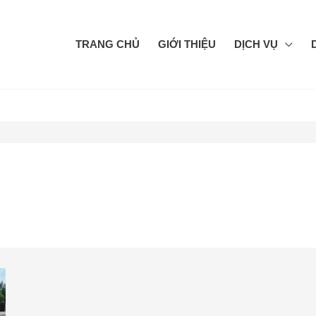
TRANG CHỦ
GIỚI THIỆU
DỊCH VỤ