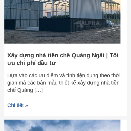
Quảng
Ngãi
|
Tối
ưu
chi
phí
đầu
Xây dựng nhà tiền chế Quảng Ngãi | Tối
tư
ưu chi phí đầu tư
Dựa vào các ưu điểm và tính tiện dụng theo thời
gian mà các bản mẫu thiết kế xây dựng nhà tiền
chế Quảng […]
Chi tiết »
Chuyên
thiết