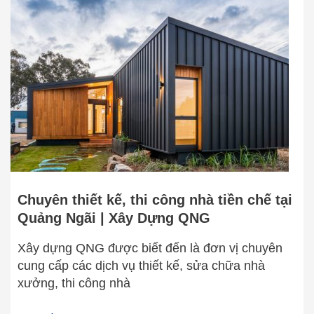
kế,
thi
công
nhà
tiền
chế
tại
Quảng
Ngãi
|
Xây
Chuyên thiết kế, thi công nhà tiền chế tại
Dựng
Quảng Ngãi | Xây Dựng QNG
QNG
Xây dựng QNG được biết đến là đơn vị chuyên
cung cấp các dịch vụ thiết kế, sửa chữa nhà
xưởng, thi công nhà