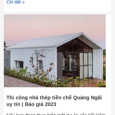
Chi tiết »
Thi
công
nhà
thép
tiền
chế
Quảng
Ngãi
uy
tín
|
Báo
giá
Thi công nhà thép tiền chế Quảng Ngãi
2023
uy tín | Báo giá 2023