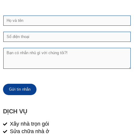
H
ọ
v
Đ
à
i
t
ệ
ê
T
n
n
i
t
n
h
n
o
h
ạ
ắ
i
n
*
Gửi tin nhắn
DỊCH VỤ
Xây nhà trọn gói
Sửa chữa nhà ở