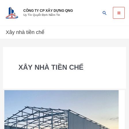
Skip
Ma
to
CÔNG TY CP XÂY DỰNG QNG
Search
Uy Tín Quyết Định Niềm Tin
content
Me
Xây nhà tiền chế
XÂY NHÀ TIỀN CHẾ
Xây
dựng
nhà
tiền
chế