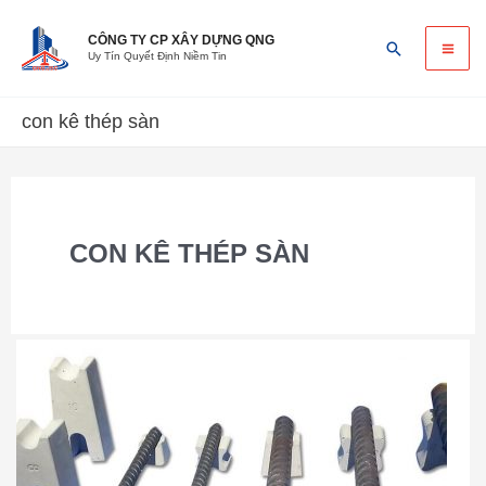
Skip
Ma
to
CÔNG TY CP XÂY DỰNG QNG
Search
Uy Tín Quyết Định Niềm Tin
content
Me
con kê thép sàn
CON KÊ THÉP SÀN
Báo
giá
con
kê
bê