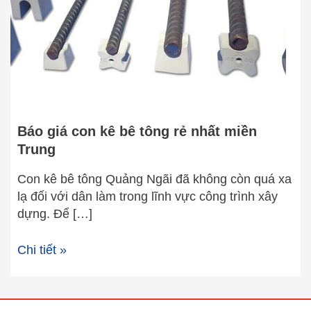
tông
rẻ
nhất
miền
Trung
Báo giá con kê bê tông rẻ nhất miền
Trung
Con kê bê tông Quảng Ngãi đã không còn quá xa
lạ đối với dân làm trong lĩnh vực công trình xây
dựng. Để […]
Chi tiết »