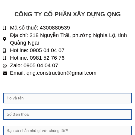
CÔNG TY CỔ PHẦN XÂY DỰNG QNG
Mã số thuế: 4300880539
Địa chỉ: 218 Nguyễn Trãi, phường Nghìa Lộ, tỉnh
Quảng Ngãi
Hotline: 0905 04 04 07
Hotline: 0981 52 76 76
Zalo: 0905 04 04 07
Email: qng.construction@gmail.com
H
ọ
v
Đ
à
i
t
ệ
ê
T
n
n
i