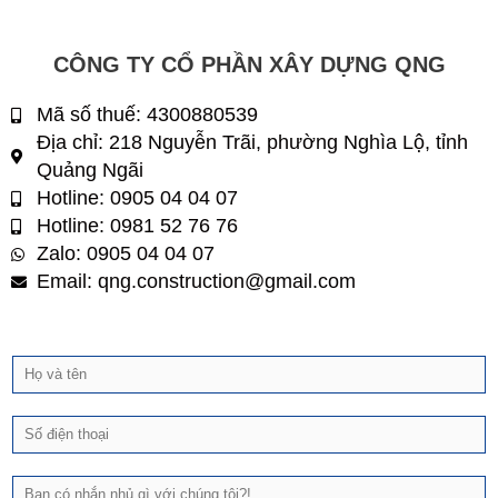
CÔNG TY CỔ PHẦN XÂY DỰNG QNG
Mã số thuế: 4300880539
Địa chỉ: 218 Nguyễn Trãi, phường Nghìa Lộ, tỉnh
Quảng Ngãi
Hotline: 0905 04 04 07
Hotline: 0981 52 76 76
Zalo: 0905 04 04 07
Email: qng.construction@gmail.com
H
ọ
v
Đ
à
i
t
ệ
ê
T
n