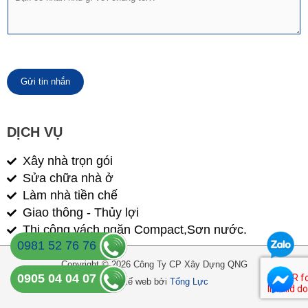
n
i
t
n
h
n
o
h
ạ
ắ
i
n
*
Gửi tin nhắn
DỊCH VỤ
Xây nhà trọn gói
Sửa chữa nhà ở
Làm nhà tiền chế
Giao thông - Thủy lợi
Thi công vách ngăn Compact,Sơn nước.
0981 52 76 76
Copyright © 2026 Công Ty CP Xây Dựng QNG
0905 04 04 07
Thiết kế web bởi
Tổng Lực