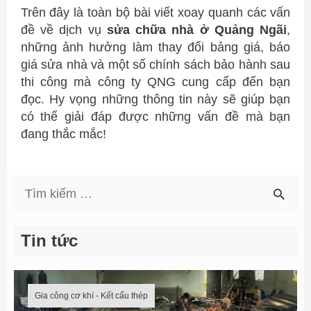
Trên đây là toàn bộ bài viết xoay quanh các vấn
đề về dịch vụ
sửa chữa nhà ở Quảng Ngãi
,
những ảnh hưởng làm thay đổi bảng giá, báo
giá sửa nhà và một số chính sách bảo hành sau
thi công mà công ty QNG cung cấp đến bạn
đọc. Hy vọng những thông tin này sẽ giúp bạn
có thể giải đáp được những vấn đề mà bạn
đang thắc mắc!
S
e
Tin tức
a
r
Gia công cơ khí - Kết cấu thép
c