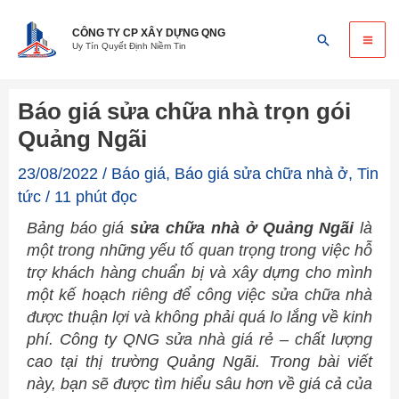
Skip
Ma
to
CÔNG TY CP XÂY DỰNG QNG
Search
Uy Tín Quyết Định Niềm Tin
content
Me
Báo giá sửa chữa nhà trọn gói
Quảng Ngãi
23/08/2022
/
Báo giá
,
Báo giá sửa chữa nhà ở
,
Tin
tức
/
11 phút đọc
Bảng báo giá
sửa chữa nhà ở Quảng Ngãi
là
một trong những yếu tố quan trọng trong việc hỗ
trợ khách hàng chuẩn bị và xây dựng cho mình
một kế hoạch riêng để công việc sửa chữa nhà
được thuận lợi và không phải quá lo lắng về kinh
phí. Công ty QNG sửa nhà giá rẻ – chất lượng
cao tại thị trường Quảng Ngãi. Trong bài viết
này, bạn sẽ được tìm hiểu sâu hơn về giá cả của