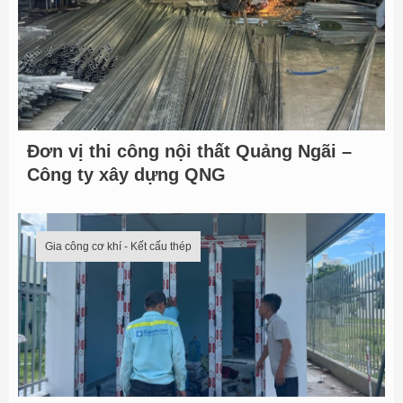
h
f
o
r
:
Đơn vị thi công nội thất Quảng Ngãi –
Công ty xây dựng QNG
Gia công cơ khí - Kết cấu thép