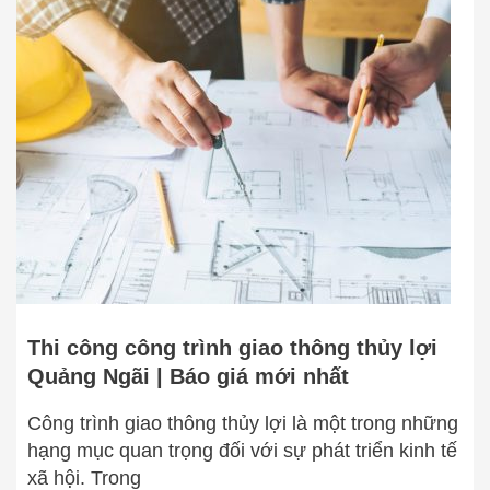
Thi
công
công
trình
giao
thông
thủy
lợi
Quảng
Ngãi
|
Báo
giá
Thi công công trình giao thông thủy lợi
mới
Quảng Ngãi | Báo giá mới nhất
nhất
Công trình giao thông thủy lợi là một trong những
hạng mục quan trọng đối với sự phát triển kinh tế
xã hội. Trong