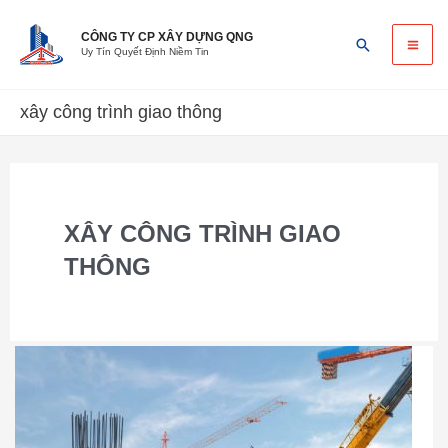
Skip
Ma
to
CÔNG TY CP XÂY DỰNG QNG
Search
Uy Tín Quyết Định Niềm Tin
content
Me
xây công trình giao thông
XÂY CÔNG TRÌNH GIAO
THÔNG
Đơn
giá
xây
dựng