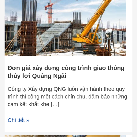
công
trình
giao
thông
thủy
lợi
Quảng
Ngãi
Đơn giá xây dựng công trình giao thông
thủy lợi Quảng Ngãi
Công ty Xây dựng QNG luôn vận hành theo quy
trình thi công một cách chỉn chu, đảm bảo những
cam kết khắt khe […]
Chi tiết »