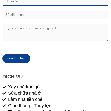
ọ
v
Đ
à
i
t
ệ
ê
T
n
n
i
t
n
h
n
o
h
ạ
ắ
i
n
*
Gửi tin nhắn
DỊCH VỤ
Xây nhà trọn gói
Sửa chữa nhà ở
Làm nhà tiền chế
Giao thông - Thủy lợi