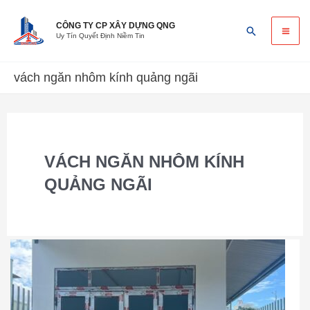
Skip
Ma
to
CÔNG TY CP XÂY DỰNG QNG
Search
Uy Tín Quyết Định Niềm Tin
content
Me
vách ngăn nhôm kính quảng ngãi
VÁCH NGĂN NHÔM KÍNH
QUẢNG NGÃI
Thi
công
cửa
nhôm