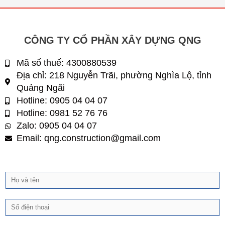
CÔNG TY CỔ PHẦN XÂY DỰNG QNG
Mã số thuế: 4300880539
Địa chỉ: 218 Nguyễn Trãi, phường Nghìa Lộ, tỉnh
Quảng Ngãi
Hotline: 0905 04 04 07
Hotline: 0981 52 76 76
Zalo: 0905 04 04 07
Email: qng.construction@gmail.com
H
ọ
v
Đ
à
i
t
ệ