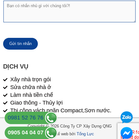
ê
T
n
n
i
t
n
h
n
o
h
ạ
ắ
i
n
*
Gửi tin nhắn
DỊCH VỤ
Xây nhà trọn gói
Sửa chữa nhà ở
Làm nhà tiền chế
Giao thông - Thủy lợi
Thi công vách ngăn Compact,Sơn nước.
0981 52 76 76
Copyright © 2026 Công Ty CP Xây Dựng QNG
0905 04 04 07
Thiết kế web bởi
Tổng Lực