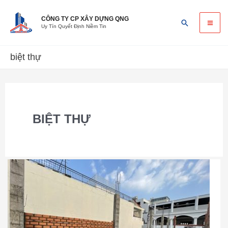
Skip
Ma
to
CÔNG TY CP XÂY DỰNG QNG
Search
Uy Tín Quyết Định Niềm Tin
content
Me
biệt thự
BIỆT THỰ
Báo
giá
xây
nhà
trọn