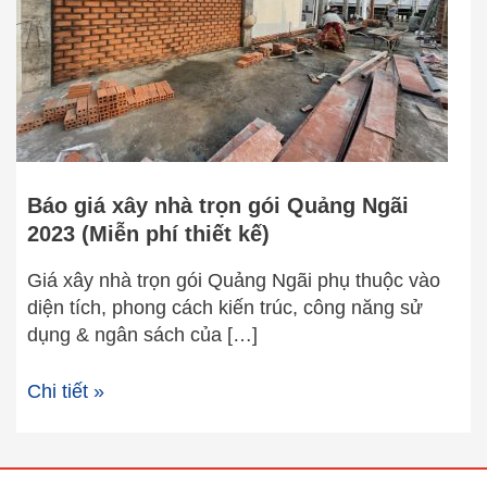
gói
Quảng
Ngãi
2023
(Miễn
phí
thiết
kế)
Báo giá xây nhà trọn gói Quảng Ngãi
2023 (Miễn phí thiết kế)
Giá xây nhà trọn gói Quảng Ngãi phụ thuộc vào
diện tích, phong cách kiến trúc, công năng sử
dụng & ngân sách của […]
Chi tiết »