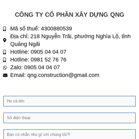
CÔNG TY CỔ PHẦN XÂY DỰNG QNG
Mã số thuế: 4300880539
Địa chỉ: 218 Nguyễn Trãi, phường Nghìa Lộ, tỉnh
Quảng Ngãi
Hotline: 0905 04 04 07
Hotline: 0981 52 76 76
Zalo: 0905 04 04 07
Email: qng.construction@gmail.com
H
ọ
v
Đ
à
i
t
ệ
ê
T
n
n
i